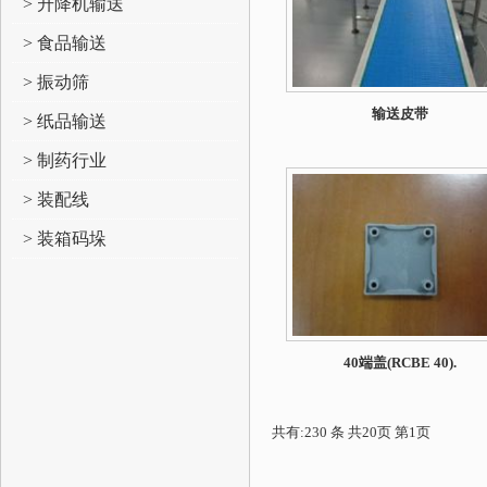
> 升降机输送
> 食品输送
> 振动筛
输送皮带
> 纸品输送
> 制药行业
> 装配线
> 装箱码垛
40端盖(RCBE 40).
共有:230 条 共20页 第1页